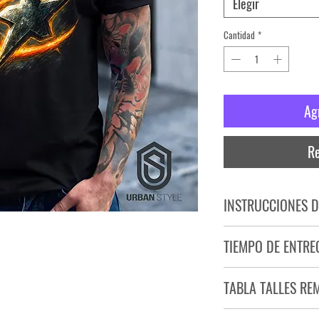
Elegir
Cantidad
*
Ag
Re
INSTRUCCIONES D
NO PLANCHAR ESTAM
TIEMPO DE ENTRE
NO UTILIZAR SECADO
Tiempo estimado de entr
TABLA TALLES RE
Producto bajo demand