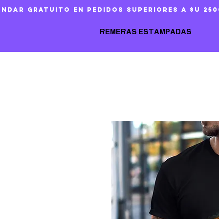
ándar gratuito en pedidos superiores a $U 250
REMERAS ESTAMPADAS