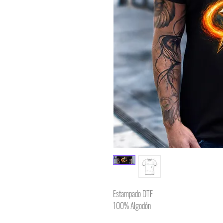
Estampado DTF
100% Algodón