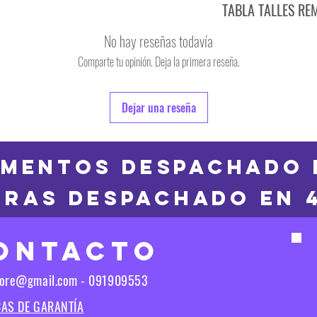
TABLA TALLES RE
TALLE
No hay reseñas todavía
S
Comparte tu opinión. Deja la primera reseña.
TALLE
M
6
Dejar una reseña
L
8
XL
10
MENTOS DESPACHADO 
2XL
RAS DESPACHADO en 
12
3XL
14
ONTACTO
16
Las medidas puedes t
tore@gmail.com - 091909553
Las medidas pueden t
CAS DE GARANTÍA