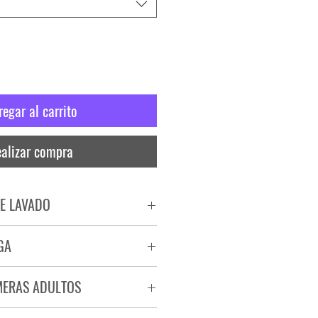
regar al carrito
alizar compra
E LAVADO
PADO
GA
RA
ega de 72 a 96 hs.
MERAS ADULTOS
a.