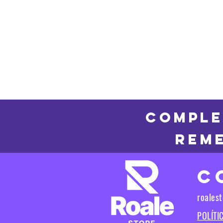
COMPLE
REME
C
roales
POLÍTI