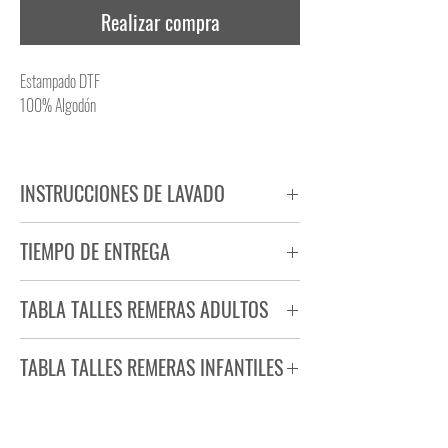
Realizar compra
Estampado DTF
100% Algodón
INSTRUCCIONES DE LAVADO
NO PLANCHAR ESTAMPADO
TIEMPO DE ENTREGA
NO UTILIZAR SECADORA
Tiempo estimado de entrega de 72 a 96 hs.
TABLA TALLES REMERAS ADULTOS
Producto bajo demanda.
TABLA TALLES REMERAS INFANTILES
TALLE
ANCHO
LARGO
S
44
71
TALLE
ANCHO
LARGO