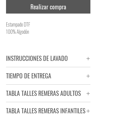
Realizar compra
Estampado DTF
100% Algodón
INSTRUCCIONES DE LAVADO
NO PLANCHAR ESTAMPADO
TIEMPO DE ENTREGA
NO UTILIZAR SECADORA
Tiempo estimado de entrega de 72 a 96 hs.
TABLA TALLES REMERAS ADULTOS
Producto bajo demanda.
TABLA TALLES REMERAS INFANTILES
TALLE
ANCHO
LARGO
S
44
71
TALLE
ANCHO
LARGO