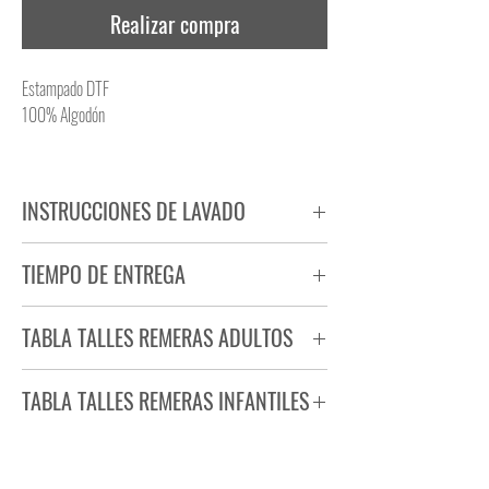
Realizar compra
Estampado DTF
100% Algodón
INSTRUCCIONES DE LAVADO
NO PLANCHAR ESTAMPADO
TIEMPO DE ENTREGA
NO UTILIZAR SECADORA
Tiempo estimado de entrega de 72 a 96 hs.
TABLA TALLES REMERAS ADULTOS
Producto bajo demanda.
TABLA TALLES REMERAS INFANTILES
TALLE
ANCHO
LARGO
S
44
71
TALLE
ANCHO
LARGO