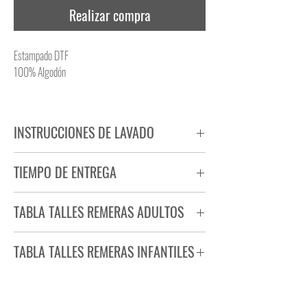
Realizar compra
Estampado DTF
100% Algodón
INSTRUCCIONES DE LAVADO
NO PLANCHAR ESTAMPADO
TIEMPO DE ENTREGA
NO UTILIZAR SECADORA
Tiempo estimado de entrega de 72 a 96 hs.
TABLA TALLES REMERAS ADULTOS
Producto bajo demanda.
TABLA TALLES REMERAS INFANTILES
TALLE
ANCHO
LARGO
S
44
71
TALLE
ANCHO
LARGO