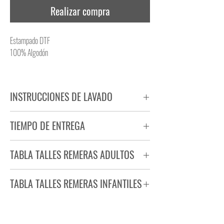
Realizar compra
Estampado DTF
100% Algodón
INSTRUCCIONES DE LAVADO
NO PLANCHAR ESTAMPADO
TIEMPO DE ENTREGA
NO UTILIZAR SECADORA
Tiempo estimado de entrega de 72 a 96 hs.
TABLA TALLES REMERAS ADULTOS
Producto bajo demanda.
TABLA TALLES REMERAS INFANTILES
TALLE
ANCHO
LARGO
S
44
71
TALLE
ANCHO
LARGO