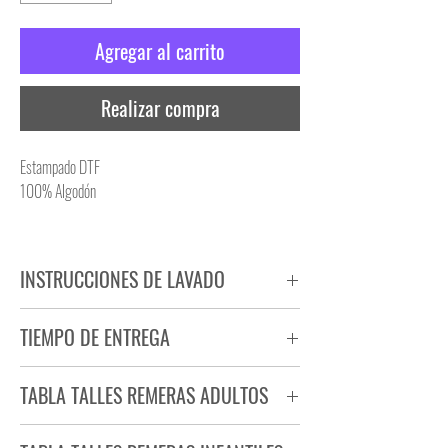
Agregar al carrito
Realizar compra
Estampado DTF
100% Algodón
INSTRUCCIONES DE LAVADO
NO PLANCHAR ESTAMPADO
TIEMPO DE ENTREGA
NO UTILIZAR SECADORA
Tiempo estimado de entrega de 72 a 96 hs.
TABLA TALLES REMERAS ADULTOS
Producto bajo demanda.