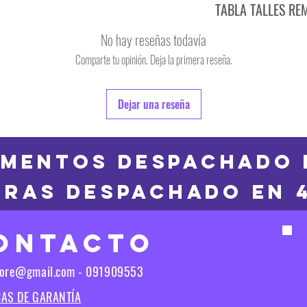
TABLA TALLES RE
TALLE
No hay reseñas todavía
S
Comparte tu opinión. Deja la primera reseña.
TALLE
M
6
Dejar una reseña
L
8
XL
10
MENTOS DESPACHADO 
2XL
RAS DESPACHADO en 
12
3XL
14
ONTACTO
16
Las medidas puedes t
tore@gmail.com - 091909553
Las medidas pueden t
CAS DE GARANTÍA