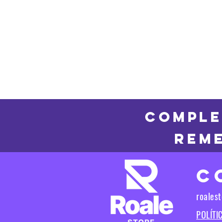
COMPLE
REME
C
roales
POLÍTI