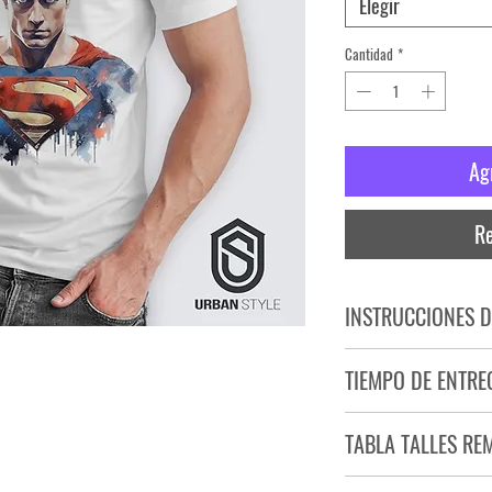
Elegir
Cantidad
*
Ag
Re
INSTRUCCIONES D
NO PLANCHAR ESTAM
TIEMPO DE ENTRE
NO UTILIZAR SECADO
Tiempo estimado de entr
TABLA TALLES RE
Producto bajo demand