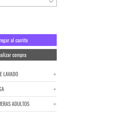
regar al carrito
alizar compra
E LAVADO
PADO
GA
RA
ega de 72 a 96 hs.
MERAS ADULTOS
a.