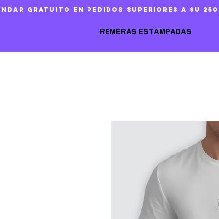
ándar gratuito en pedidos superiores a $U 250
REMERAS ESTAMPADAS