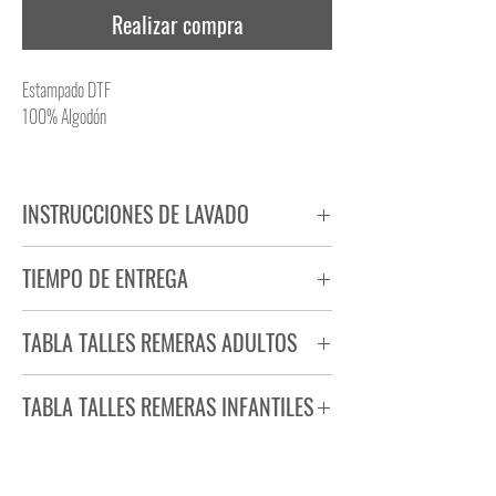
Realizar compra
Estampado DTF
100% Algodón
INSTRUCCIONES DE LAVADO
NO PLANCHAR ESTAMPADO
TIEMPO DE ENTREGA
NO UTILIZAR SECADORA
Tiempo estimado de entrega de 72 a 96 hs.
TABLA TALLES REMERAS ADULTOS
Producto bajo demanda.
TABLA TALLES REMERAS INFANTILES
TALLE
ANCHO
LARGO
S
44
71
TALLE
ANCHO
LARGO