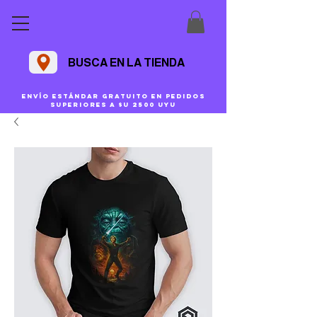
BUSCA EN LA TIENDA
Envío estándar gratuito en pedidos
superiores a $U 2500 uyu