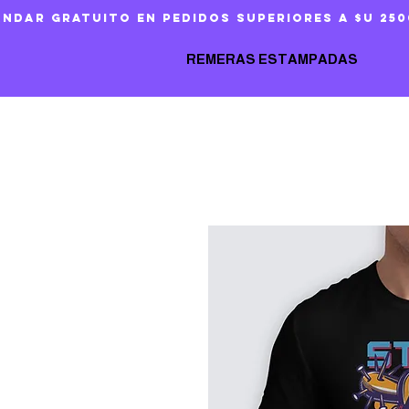
ándar gratuito en pedidos superiores a $U 250
REMERAS ESTAMPADAS