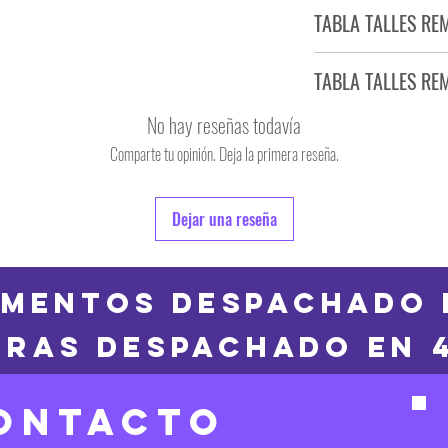
Tiempo estimado de entr
TABLA TALLES RE
Producto bajo demand
TABLA TALLES RE
TALLE
No hay reseñas todavía
S
Comparte tu opinión. Deja la primera reseña.
TALLE
M
6
Dejar una reseña
L
8
XL
10
MENTOS DESPACHADO 
2XL
RAS DESPACHADO en 
12
3XL
14
ONTACTO
16
Las medidas puedes t