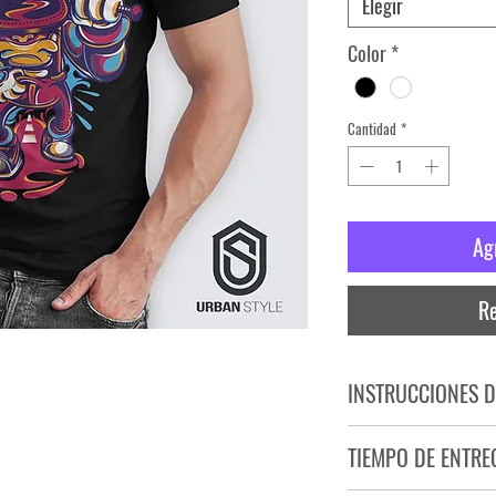
Elegir
Color
*
Cantidad
*
Ag
Re
INSTRUCCIONES D
NO PLANCHAR ESTAM
TIEMPO DE ENTRE
NO UTILIZAR SECADO