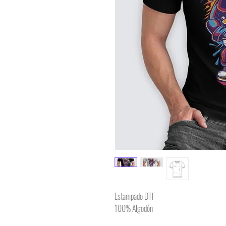
Estampado DTF
100% Algodón