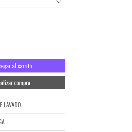
regar al carrito
alizar compra
E LAVADO
PADO
GA
RA