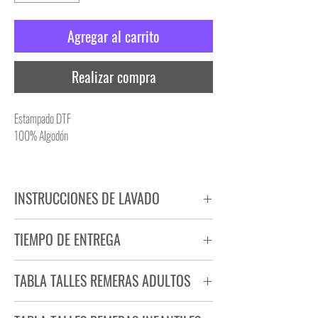
Agregar al carrito
Realizar compra
Estampado DTF
100% Algodón
INSTRUCCIONES DE LAVADO
NO PLANCHAR ESTAMPADO
TIEMPO DE ENTREGA
NO UTILIZAR SECADORA
Tiempo estimado de entrega de 72 a 96 hs.
TABLA TALLES REMERAS ADULTOS
Producto bajo demanda.