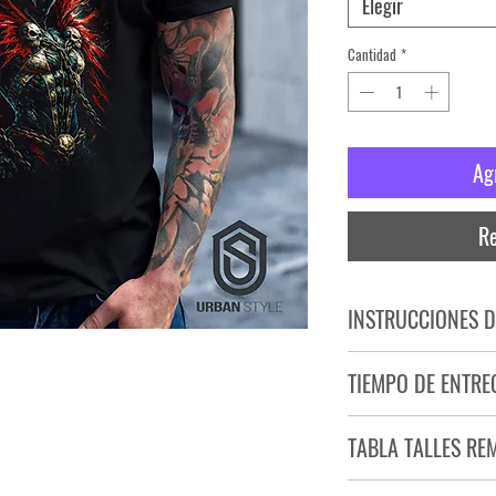
Elegir
Cantidad
*
Ag
Re
INSTRUCCIONES D
NO PLANCHAR ESTAM
TIEMPO DE ENTRE
NO UTILIZAR SECADO
Tiempo estimado de entr
TABLA TALLES RE
Producto bajo demand