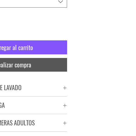
regar al carrito
alizar compra
E LAVADO
PADO
GA
RA
ega de 72 a 96 hs.
MERAS ADULTOS
a.