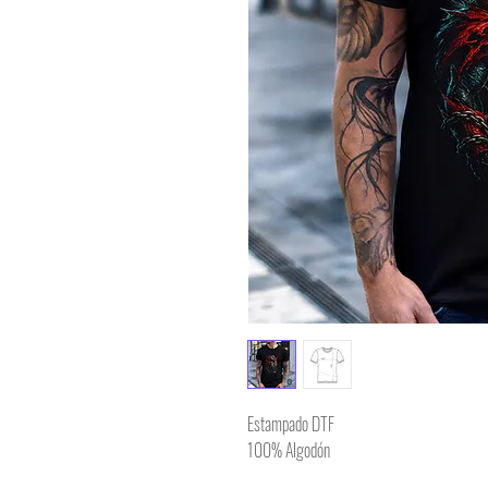
Estampado DTF
100% Algodón