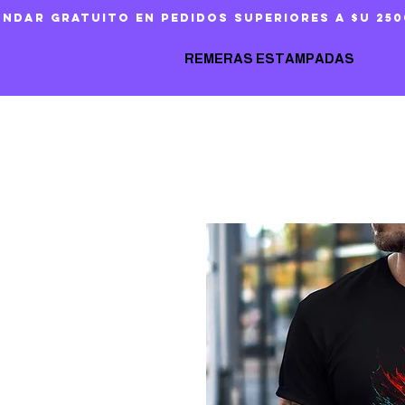
ándar gratuito en pedidos superiores a $U 250
REMERAS ESTAMPADAS