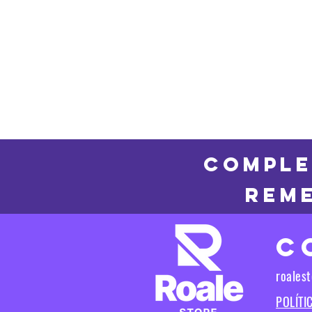
COMPLE
REME
C
roales
POLÍTI