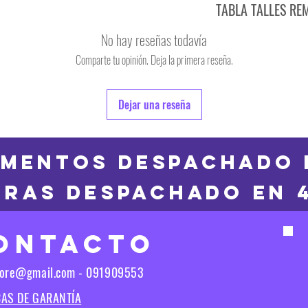
TABLA TALLES RE
TALLE
No hay reseñas todavía
S
Comparte tu opinión. Deja la primera reseña.
TALLE
M
6
Dejar una reseña
L
8
XL
10
MENTOS DESPACHADO 
2XL
RAS DESPACHADO en 
12
3XL
14
ONTACTO
16
Las medidas puedes t
tore@gmail.com - 091909553
Las medidas pueden t
CAS DE GARANTÍA