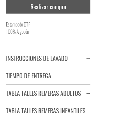
Realizar compra
Estampado DTF
100% Algodón
INSTRUCCIONES DE LAVADO
NO PLANCHAR ESTAMPADO
TIEMPO DE ENTREGA
NO UTILIZAR SECADORA
Tiempo estimado de entrega de 72 a 96 hs.
TABLA TALLES REMERAS ADULTOS
Producto bajo demanda.
TABLA TALLES REMERAS INFANTILES
TALLE
ANCHO
LARGO
S
44
71
TALLE
ANCHO
LARGO