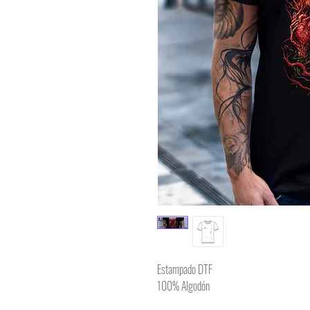
Estampado DTF
100% Algodón