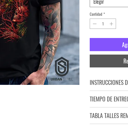
Elegir
Cantidad
*
Ag
Re
INSTRUCCIONES D
NO PLANCHAR ESTAM
TIEMPO DE ENTRE
NO UTILIZAR SECADO
Tiempo estimado de entr
TABLA TALLES RE
Producto bajo demand