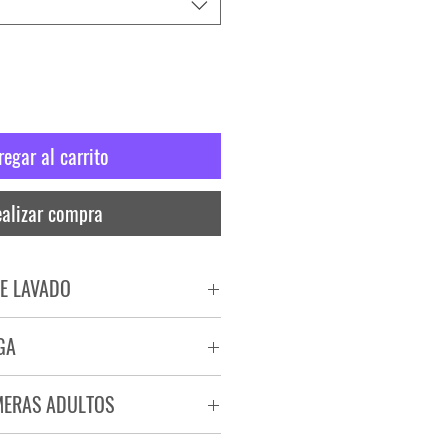
regar al carrito
alizar compra
E LAVADO
PADO
GA
RA
ega de 72 a 96 hs.
MERAS ADULTOS
a.