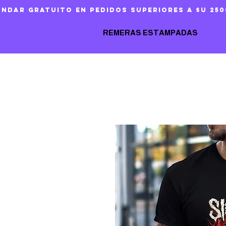
ándar gratuito en pedidos superiores a $U 250
REMERAS ESTAMPADAS