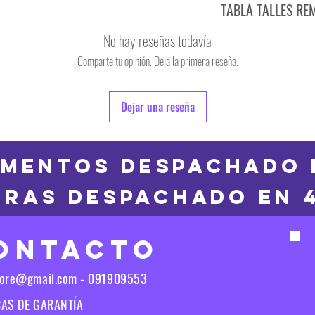
TABLA TALLES RE
TALLE
No hay reseñas todavía
S
Comparte tu opinión. Deja la primera reseña.
TALLE
M
6
Dejar una reseña
L
8
XL
10
MENTOS DESPACHADO 
2XL
RAS DESPACHADO en 
12
3XL
14
ONTACTO
16
Las medidas puedes t
tore@gmail.com - 091909553
Las medidas pueden t
CAS DE GARANTÍA