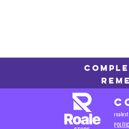
COMPLE
REME
C
roales
POLÍTI