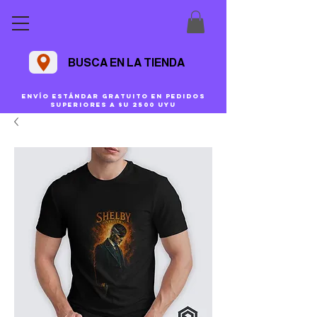
BUSCA EN LA TIENDA
Envío estándar gratuito en pedidos
superiores a $U 2500 uyu