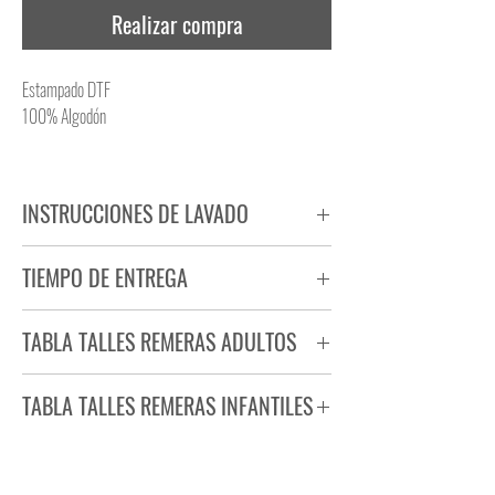
Realizar compra
Estampado DTF
100% Algodón
INSTRUCCIONES DE LAVADO
NO PLANCHAR ESTAMPADO
TIEMPO DE ENTREGA
NO UTILIZAR SECADORA
Tiempo estimado de entrega de 72 a 96 hs.
TABLA TALLES REMERAS ADULTOS
Producto bajo demanda.
TABLA TALLES REMERAS INFANTILES
TALLE
ANCHO
LARGO
S
44
71
TALLE
ANCHO
LARGO