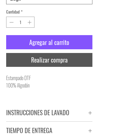
Cantidad
*
Agregar al carrito
Realizar compra
Estampado DTF
100% Algodón
INSTRUCCIONES DE LAVADO
NO PLANCHAR ESTAMPADO
TIEMPO DE ENTREGA
NO UTILIZAR SECADORA