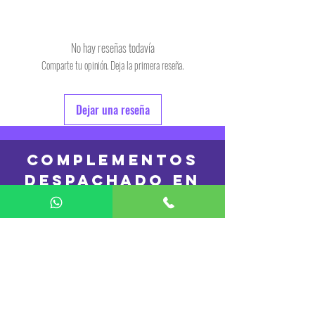
Tiempo estimado de entrega de 48 a 72 hs.
Producto bajo demanda.
No hay reseñas todavía
Comparte tu opinión. Deja la primera reseña.
Dejar una reseña
COMPLEMENTOS
DESPACHADO en
24hs
REMERAS
DESPACHADO en
48 hs