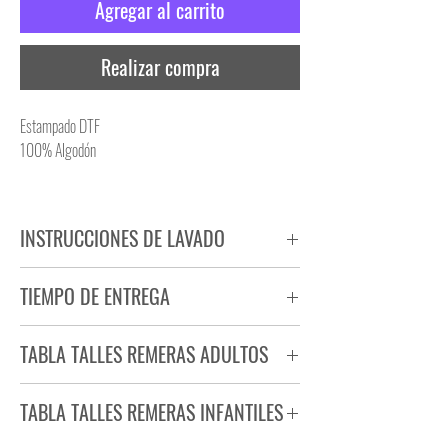
Agregar al carrito
Realizar compra
Estampado DTF
100% Algodón
INSTRUCCIONES DE LAVADO
NO PLANCHAR ESTAMPADO
TIEMPO DE ENTREGA
NO UTILIZAR SECADORA
Tiempo estimado de entrega de 72 a 96 hs.
TABLA TALLES REMERAS ADULTOS
Producto bajo demanda.
TABLA TALLES REMERAS INFANTILES
TALLE
ANCHO
LARGO