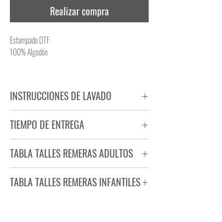
Realizar compra
Estampado DTF
100% Algodón
INSTRUCCIONES DE LAVADO
NO PLANCHAR ESTAMPADO
TIEMPO DE ENTREGA
NO UTILIZAR SECADORA
Tiempo estimado de entrega de 72 a 96 hs.
TABLA TALLES REMERAS ADULTOS
Producto bajo demanda.
TABLA TALLES REMERAS INFANTILES
TALLE
ANCHO
LARGO
S
44
71
TALLE
ANCHO
LARGO