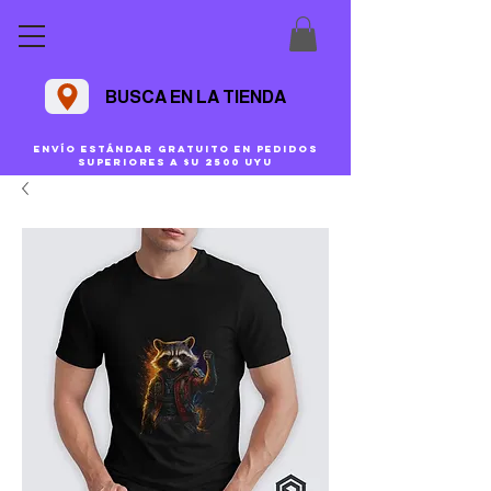
BUSCA EN LA TIENDA
Envío estándar gratuito en pedidos
superiores a $U 2500 uyu