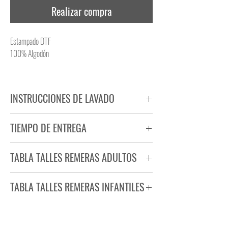
Realizar compra
Estampado DTF
100% Algodón
INSTRUCCIONES DE LAVADO
NO PLANCHAR ESTAMPADO
TIEMPO DE ENTREGA
NO UTILIZAR SECADORA
Tiempo estimado de entrega de 72 a 96 hs.
TABLA TALLES REMERAS ADULTOS
Producto bajo demanda.
TABLA TALLES REMERAS INFANTILES
TALLE
ANCHO
LARGO
S
44
71
TALLE
ANCHO
LARGO