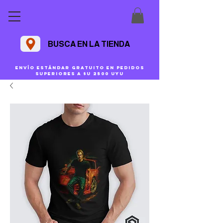
BUSCA EN LA TIENDA
Envío estándar gratuito en pedidos
superiores a $U 2500 uyu