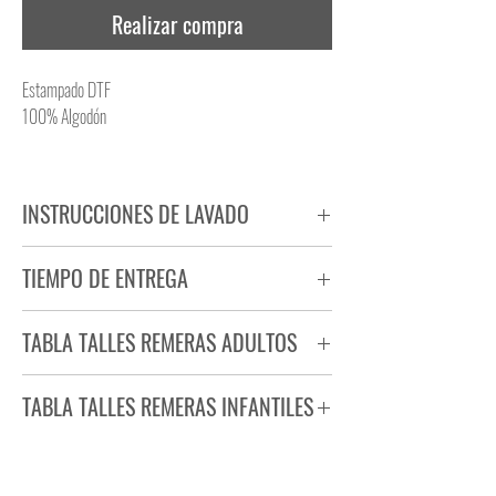
Realizar compra
Estampado DTF
100% Algodón
INSTRUCCIONES DE LAVADO
NO PLANCHAR ESTAMPADO
TIEMPO DE ENTREGA
NO UTILIZAR SECADORA
Tiempo estimado de entrega de 72 a 96 hs.
TABLA TALLES REMERAS ADULTOS
Producto bajo demanda.
TABLA TALLES REMERAS INFANTILES
TALLE
ANCHO
LARGO
S
44
71
TALLE
ANCHO
LARGO