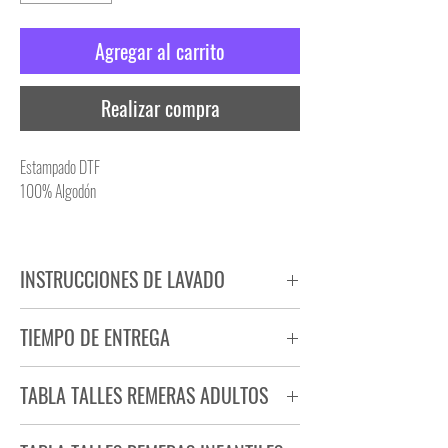
Agregar al carrito
Realizar compra
Estampado DTF
100% Algodón
INSTRUCCIONES DE LAVADO
NO PLANCHAR ESTAMPADO
TIEMPO DE ENTREGA
NO UTILIZAR SECADORA
Tiempo estimado de entrega de 72 a 96 hs.
TABLA TALLES REMERAS ADULTOS
Producto bajo demanda.