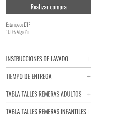
Realizar compra
Estampado DTF
100% Algodón
INSTRUCCIONES DE LAVADO
NO PLANCHAR ESTAMPADO
TIEMPO DE ENTREGA
NO UTILIZAR SECADORA
Tiempo estimado de entrega de 72 a 96 hs.
TABLA TALLES REMERAS ADULTOS
Producto bajo demanda.
TABLA TALLES REMERAS INFANTILES
TALLE
ANCHO
LARGO
S
44
71
TALLE
ANCHO
LARGO