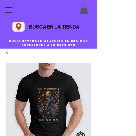
BUSCA EN LA TIENDA
Envío estándar gratuito en pedidos
superiores a $U 2500 uyu