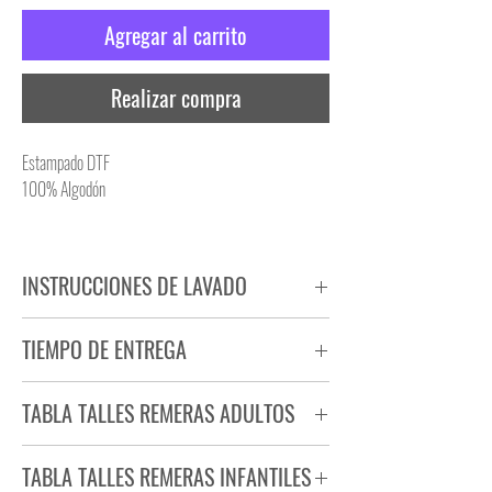
Agregar al carrito
Realizar compra
Estampado DTF
100% Algodón
INSTRUCCIONES DE LAVADO
NO PLANCHAR ESTAMPADO
TIEMPO DE ENTREGA
NO UTILIZAR SECADORA
Tiempo estimado de entrega de 72 a 96 hs.
TABLA TALLES REMERAS ADULTOS
Producto bajo demanda.
TABLA TALLES REMERAS INFANTILES