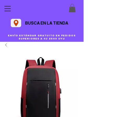
BUSCA EN LA TIENDA
Envío estándar gratuito en pedidos
superiores a $U 2500 uyu