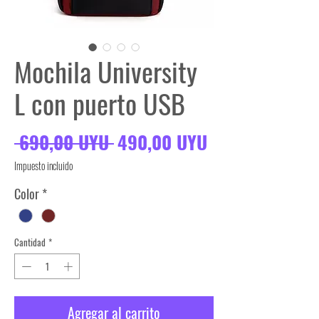
Mochila University
L con puerto USB
Precio
Precio de ofer
 690,00 UYU 
490,00 UYU
Impuesto incluido
Color
*
Cantidad
*
Agregar al carrito