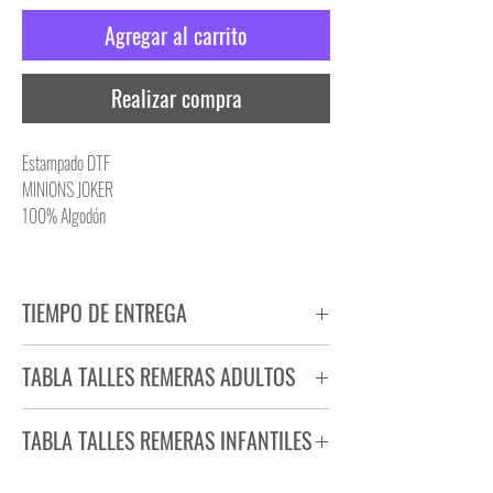
Agregar al carrito
Realizar compra
Estampado DTF
MINIONS JOKER
100% Algodón
TIEMPO DE ENTREGA
Tiempo estimado de entrega de 72 a 96 hs.
TABLA TALLES REMERAS ADULTOS
Producto bajo demanda.
TABLA TALLES REMERAS INFANTILES
TALLE
ANCHO
LARGO