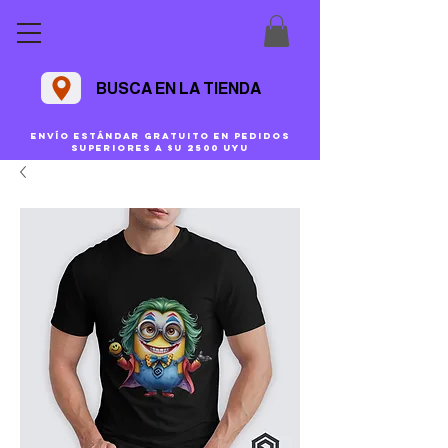
BUSCA EN LA TIENDA
Envío estándar gratuito en pedidos
superiores a $U 2500 uyu