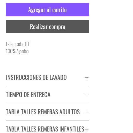
Agregar al carrito
Realizar compra
Estampado DTF
100% Algodón
INSTRUCCIONES DE LAVADO
NO PLANCHAR ESTAMPADO
TIEMPO DE ENTREGA
NO UTILIZAR SECADORA
Tiempo estimado de entrega de 72 a 96 hs.
TABLA TALLES REMERAS ADULTOS
Producto bajo demanda.
TABLA TALLES REMERAS INFANTILES