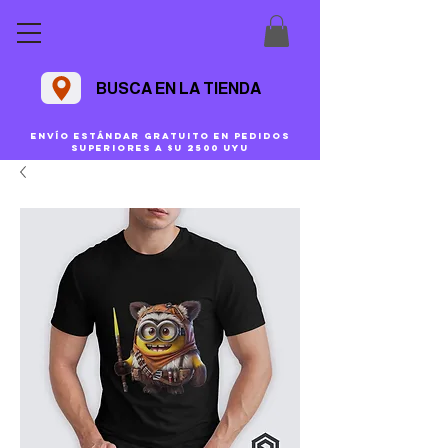
BUSCA EN LA TIENDA
Envío estándar gratuito en pedidos
superiores a $U 2500 uyu