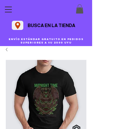
BUSCA EN LA TIENDA
Envío estándar gratuito en pedidos
superiores a $U 2500 uyu