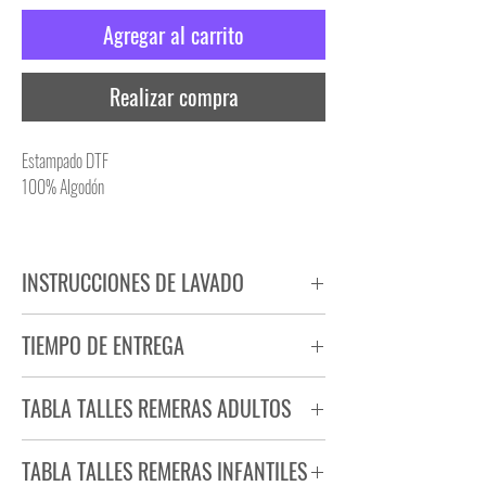
Agregar al carrito
Realizar compra
Estampado DTF
100% Algodón
INSTRUCCIONES DE LAVADO
NO PLANCHAR ESTAMPADO
TIEMPO DE ENTREGA
NO UTILIZAR SECADORA
Tiempo estimado de entrega de 72 a 96 hs.
TABLA TALLES REMERAS ADULTOS
Producto bajo demanda.
TABLA TALLES REMERAS INFANTILES