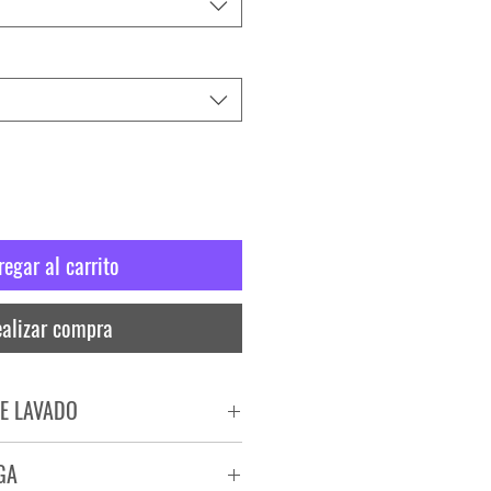
regar al carrito
alizar compra
E LAVADO
PADO
GA
RA