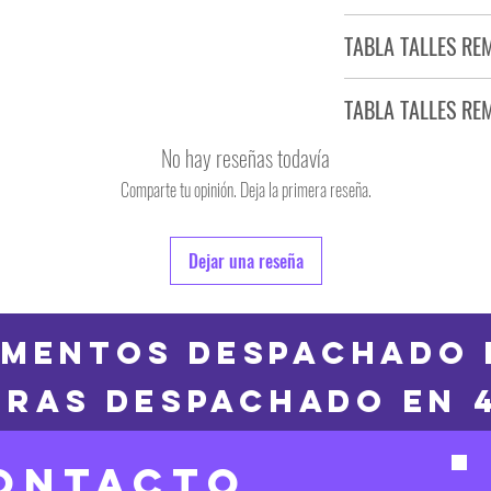
Tiempo estimado de entr
TABLA TALLES RE
Producto bajo demand
TABLA TALLES RE
TALLE
No hay reseñas todavía
S
Comparte tu opinión. Deja la primera reseña.
TALLE
M
6
Dejar una reseña
L
8
XL
10
MENTOS DESPACHADO 
2XL
RAS DESPACHADO en 
12
3XL
14
ONTACTO