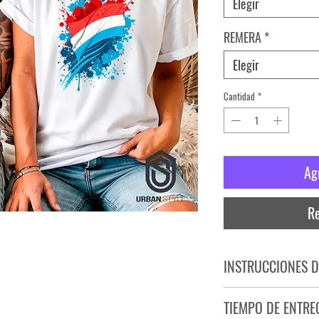
Elegir
REMERA
*
Elegir
Cantidad
*
Ag
Re
INSTRUCCIONES D
NO PLANCHAR ESTAM
TIEMPO DE ENTRE
NO UTILIZAR SECADO