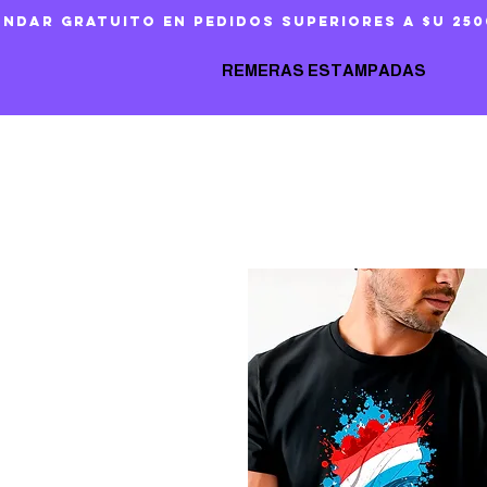
ándar gratuito en pedidos superiores a $U 250
REMERAS ESTAMPADAS