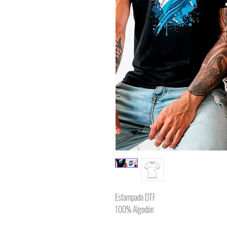
Estampado DTF
100% Algodón