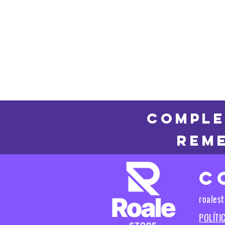
COMPLE
REME
C
roales
POLÍTI