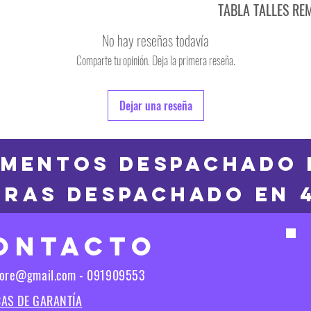
TABLA TALLES RE
TALLE
No hay reseñas todavía
S
Comparte tu opinión. Deja la primera reseña.
TALLE
M
6
Dejar una reseña
L
8
XL
10
MENTOS DESPACHADO 
2XL
RAS DESPACHADO en 
12
3XL
14
ONTACTO
16
Las medidas puedes t
tore@gmail.com - 091909553
Las medidas pueden t
CAS DE GARANTÍA