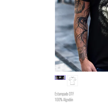
Estampado DTF
100% Algodón