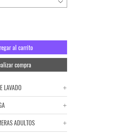
regar al carrito
alizar compra
E LAVADO
PADO
GA
RA
ega de 72 a 96 hs.
MERAS ADULTOS
a.