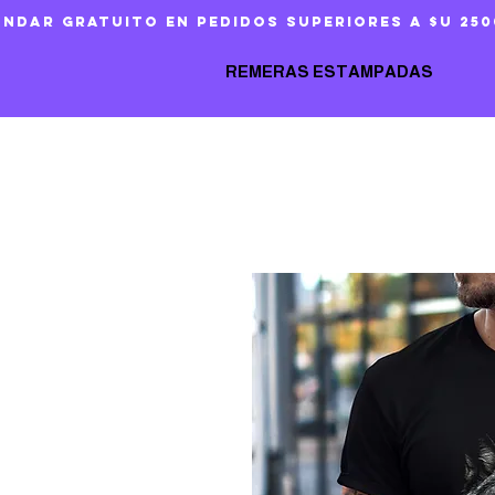
ándar gratuito en pedidos superiores a $U 250
REMERAS ESTAMPADAS