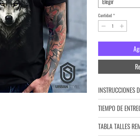
Elegir
Cantidad
*
Ag
Re
INSTRUCCIONES D
NO PLANCHAR ESTAM
TIEMPO DE ENTRE
NO UTILIZAR SECADO
Tiempo estimado de entr
TABLA TALLES RE
Producto bajo demand