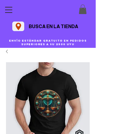
BUSCA EN LA TIENDA
Envío estándar gratuito en pedidos
superiores a $U 2500 uyu