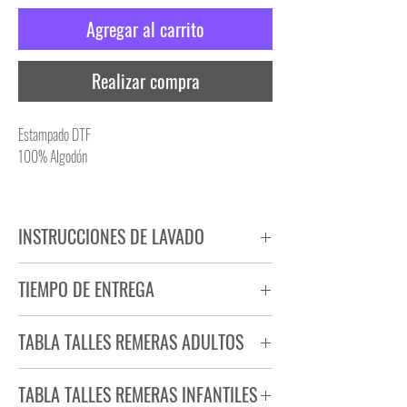
Agregar al carrito
Realizar compra
Estampado DTF
100% Algodón
INSTRUCCIONES DE LAVADO
NO PLANCHAR ESTAMPADO
TIEMPO DE ENTREGA
NO UTILIZAR SECADORA
Tiempo estimado de entrega de 72 a 96 hs.
TABLA TALLES REMERAS ADULTOS
Producto bajo demanda.
TABLA TALLES REMERAS INFANTILES