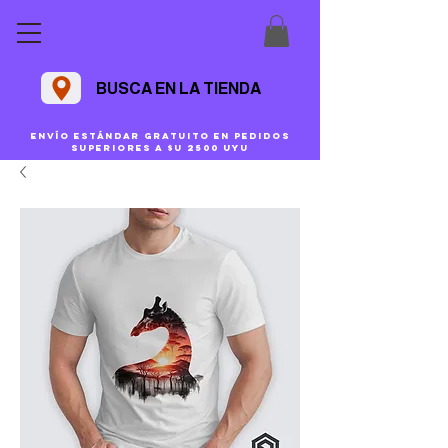
BUSCA EN LA TIENDA
Envío estándar gratuito en pedidos
superiores a $U 2500 uyu