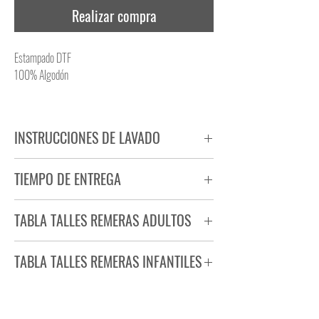
Realizar compra
Estampado DTF
100% Algodón
INSTRUCCIONES DE LAVADO
NO PLANCHAR ESTAMPADO
TIEMPO DE ENTREGA
NO UTILIZAR SECADORA
Tiempo estimado de entrega de 72 a 96 hs.
TABLA TALLES REMERAS ADULTOS
Producto bajo demanda.
TABLA TALLES REMERAS INFANTILES
TALLE
ANCHO
LARGO
S
44
71
TALLE
ANCHO
LARGO