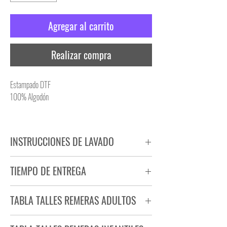
Agregar al carrito
Realizar compra
Estampado DTF
100% Algodón
INSTRUCCIONES DE LAVADO
NO PLANCHAR ESTAMPADO
TIEMPO DE ENTREGA
NO UTILIZAR SECADORA
Tiempo estimado de entrega de 72 a 96 hs.
TABLA TALLES REMERAS ADULTOS
Producto bajo demanda.