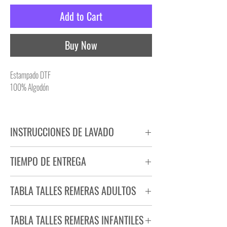
Add to Cart
Buy Now
Estampado DTF
100% Algodón
INSTRUCCIONES DE LAVADO
NO PLANCHAR ESTAMPADO
TIEMPO DE ENTREGA
NO UTILIZAR SECADORA
Tiempo estimado de entrega de 72 a 96 hs.
TABLA TALLES REMERAS ADULTOS
Producto bajo demanda.
TABLA TALLES REMERAS INFANTILES