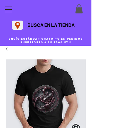
BUSCA EN LA TIENDA
Envío estándar gratuito en pedidos
superiores a $U 2500 uyu