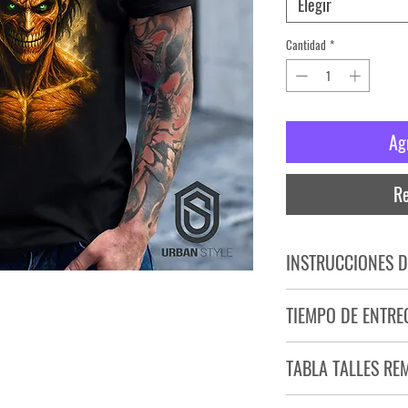
Elegir
Cantidad
*
Ag
Re
INSTRUCCIONES D
NO PLANCHAR ESTAM
TIEMPO DE ENTRE
NO UTILIZAR SECADO
Tiempo estimado de entr
TABLA TALLES RE
Producto bajo demand