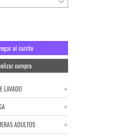
regar al carrito
alizar compra
E LAVADO
PADO
GA
RA
ega de 72 a 96 hs.
MERAS ADULTOS
a.