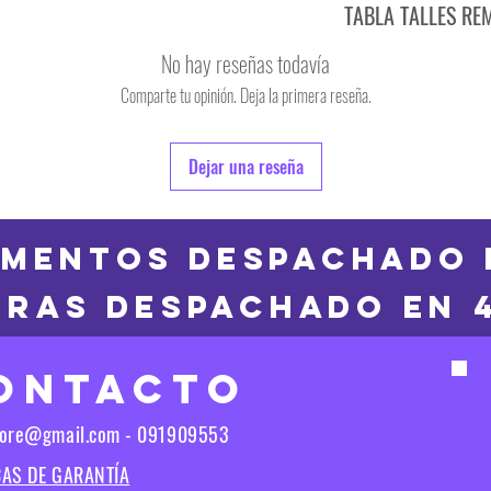
TABLA TALLES RE
TALLE
No hay reseñas todavía
S
Comparte tu opinión. Deja la primera reseña.
TALLE
M
6
Dejar una reseña
L
8
XL
10
MENTOS DESPACHADO 
2XL
RAS DESPACHADO en 
12
3XL
14
ONTACTO
16
Las medidas puedes t
tore@gmail.com - 091909553
Las medidas pueden t
CAS DE GARANTÍA