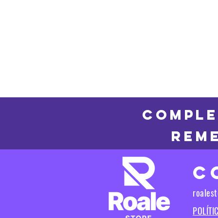
COMPLE
REME
C
roales
POLÍTI