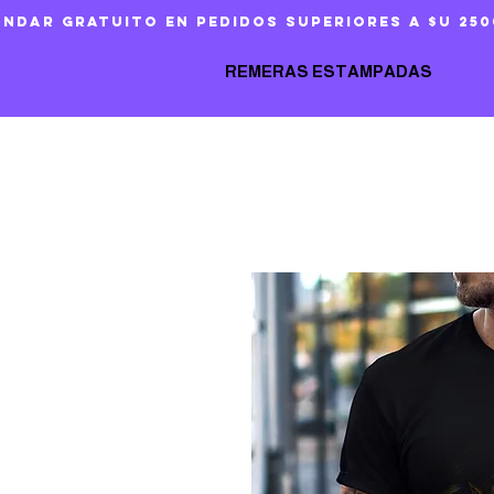
ándar gratuito en pedidos superiores a $U 250
REMERAS ESTAMPADAS