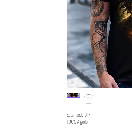
Estampado DTF
100% Algodón