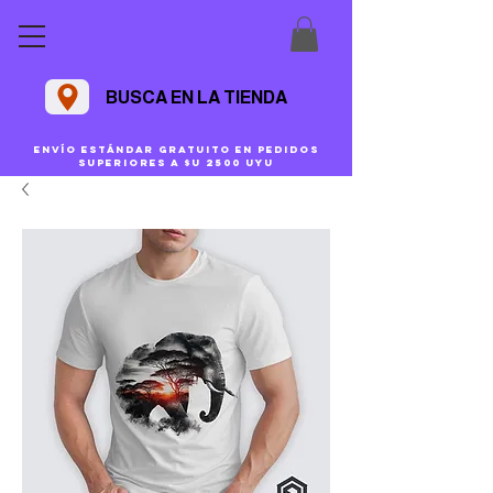
BUSCA EN LA TIENDA
Envío estándar gratuito en pedidos
superiores a $U 2500 uyu