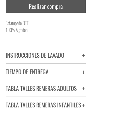
Realizar compra
Estampado DTF
100% Algodón
INSTRUCCIONES DE LAVADO
NO PLANCHAR ESTAMPADO
TIEMPO DE ENTREGA
NO UTILIZAR SECADORA
Tiempo estimado de entrega de 72 a 96 hs.
TABLA TALLES REMERAS ADULTOS
Producto bajo demanda.
TABLA TALLES REMERAS INFANTILES
TALLE
ANCHO
LARGO
S
44
71
TALLE
ANCHO
LARGO