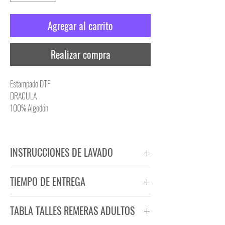
Agregar al carrito
Realizar compra
Estampado DTF
DRACULA
100% Algodón
INSTRUCCIONES DE LAVADO
NO PLANCHAR ESTAMPADO
TIEMPO DE ENTREGA
NO UTILIZAR SECADORA
Tiempo estimado de entrega de 72 a 96 hs.
TABLA TALLES REMERAS ADULTOS
Producto bajo demanda.