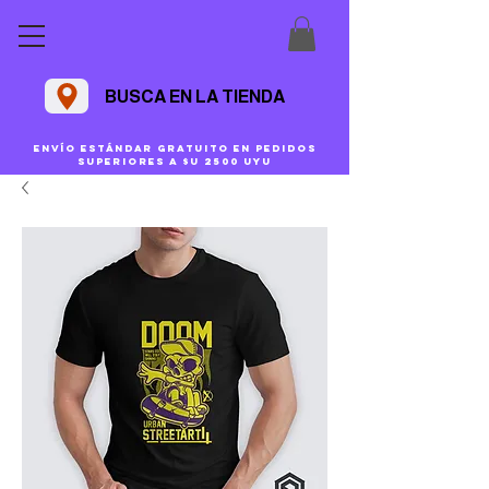
BUSCA EN LA TIENDA
Envío estándar gratuito en pedidos
superiores a $U 2500 uyu