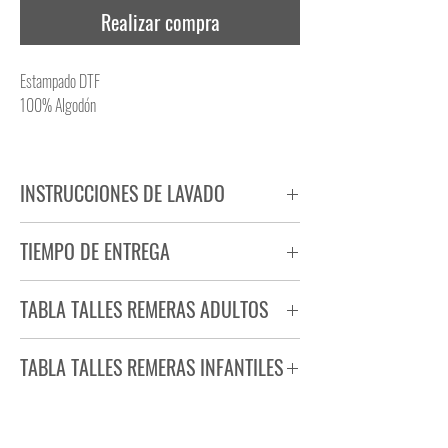
Realizar compra
Estampado DTF
100% Algodón
INSTRUCCIONES DE LAVADO
NO PLANCHAR ESTAMPADO
TIEMPO DE ENTREGA
NO UTILIZAR SECADORA
Tiempo estimado de entrega de 72 a 96 hs.
TABLA TALLES REMERAS ADULTOS
Producto bajo demanda.
TABLA TALLES REMERAS INFANTILES
TALLE
ANCHO
LARGO
S
44
71
TALLE
ANCHO
LARGO