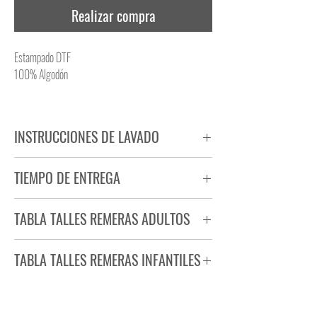
Realizar compra
Estampado DTF
100% Algodón
INSTRUCCIONES DE LAVADO
NO PLANCHAR ESTAMPADO
TIEMPO DE ENTREGA
NO UTILIZAR SECADORA
Tiempo estimado de entrega de 72 a 96 hs.
TABLA TALLES REMERAS ADULTOS
Producto bajo demanda.
TABLA TALLES REMERAS INFANTILES
TALLE
ANCHO
LARGO
S
44
71
TALLE
ANCHO
LARGO