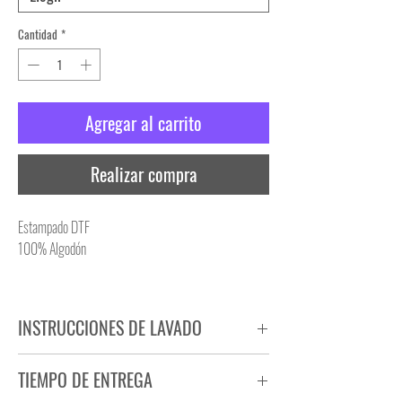
Cantidad
*
Agregar al carrito
Realizar compra
Estampado DTF
100% Algodón
INSTRUCCIONES DE LAVADO
NO PLANCHAR ESTAMPADO
TIEMPO DE ENTREGA
NO UTILIZAR SECADORA