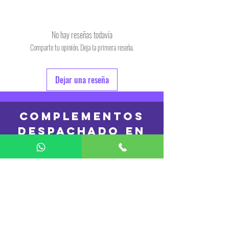
Tiempo estimado de entrega de 48 a 72 hs.
Producto bajo demanda.
No hay reseñas todavía
Comparte tu opinión. Deja la primera reseña.
Dejar una reseña
COMPLEMENTOS
DESPACHADO en
24hs
REMERAS
DESPACHADO en
48 hs