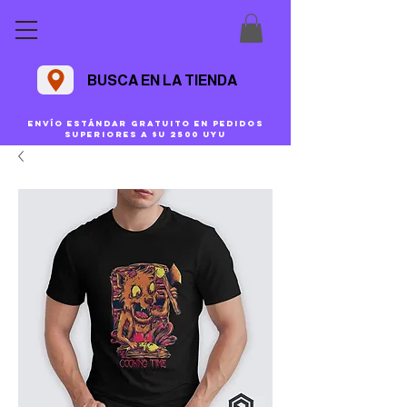
BUSCA EN LA TIENDA
Envío estándar gratuito en pedidos
superiores a $U 2500 uyu