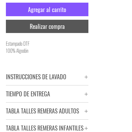
Agregar al carrito
Realizar compra
Estampado DTF
100% Algodón
INSTRUCCIONES DE LAVADO
NO PLANCHAR ESTAMPADO
TIEMPO DE ENTREGA
NO UTILIZAR SECADORA
Tiempo estimado de entrega de 72 a 96 hs.
TABLA TALLES REMERAS ADULTOS
Producto bajo demanda.
TABLA TALLES REMERAS INFANTILES