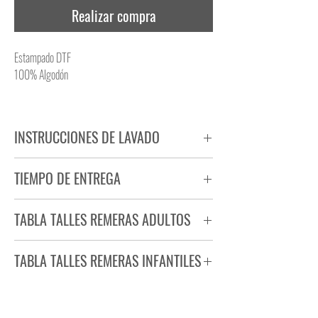
Realizar compra
Estampado DTF
100% Algodón
INSTRUCCIONES DE LAVADO
NO PLANCHAR ESTAMPADO
TIEMPO DE ENTREGA
NO UTILIZAR SECADORA
Tiempo estimado de entrega de 72 a 96 hs.
TABLA TALLES REMERAS ADULTOS
Producto bajo demanda.
TABLA TALLES REMERAS INFANTILES
TALLE
ANCHO
LARGO
S
44
71
TALLE
ANCHO
LARGO