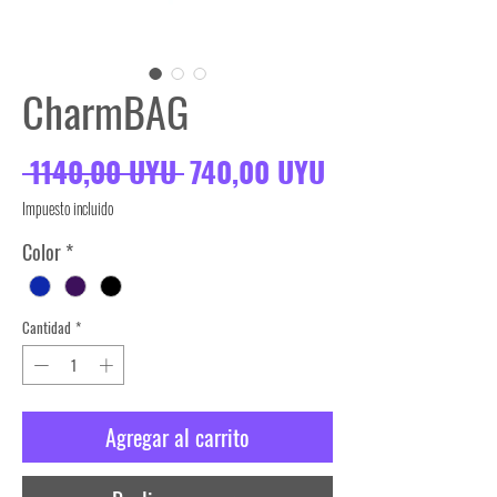
CharmBAG
Precio
Precio de ofer
 1140,00 UYU 
740,00 UYU
Impuesto incluido
Color
*
Cantidad
*
Agregar al carrito