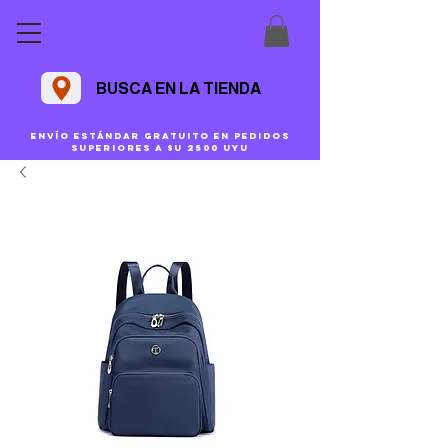
BUSCA EN LA TIENDA
Envío estándar gratuito en pedidos
superiores a $U 2500 uyu