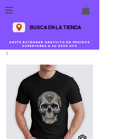
BUSCA EN LA TIENDA
Envío estándar gratuito en pedidos
superiores a $U 2500 uyu