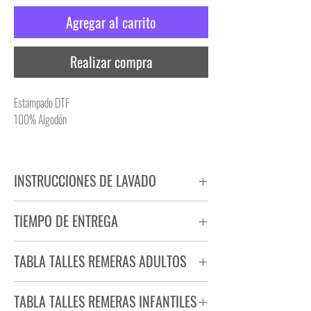
Agregar al carrito
Realizar compra
Estampado DTF
100% Algodón
INSTRUCCIONES DE LAVADO
NO PLANCHAR ESTAMPADO
TIEMPO DE ENTREGA
NO UTILIZAR SECADORA
Tiempo estimado de entrega de 72 a 96 hs.
TABLA TALLES REMERAS ADULTOS
Producto bajo demanda.
TABLA TALLES REMERAS INFANTILES