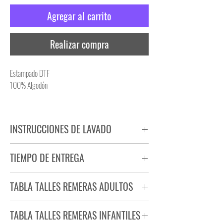
Agregar al carrito
Realizar compra
Estampado DTF
100% Algodón
INSTRUCCIONES DE LAVADO
NO PLANCHAR ESTAMPADO
TIEMPO DE ENTREGA
NO UTILIZAR SECADORA
Tiempo estimado de entrega de 72 a 96 hs.
TABLA TALLES REMERAS ADULTOS
Producto bajo demanda.
TABLA TALLES REMERAS INFANTILES