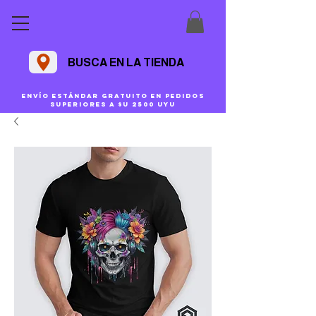
BUSCA EN LA TIENDA
Envío estándar gratuito en pedidos
superiores a $U 2500 uyu