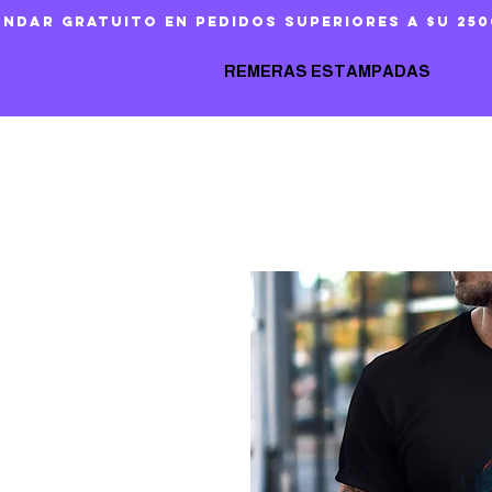
ándar gratuito en pedidos superiores a $U 250
REMERAS ESTAMPADAS