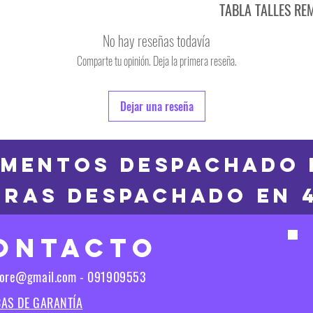
TABLA TALLES RE
TALLE
No hay reseñas todavía
S
Comparte tu opinión. Deja la primera reseña.
TALLE
M
6
Dejar una reseña
L
8
XL
10
MENTOS DESPACHADO 
2XL
RAS DESPACHADO en 
12
3XL
14
ONTACTO
16
Las medidas puedes t
tore@gmail.com - 091909553
Las medidas pueden t
CAS DE GARANTÍA