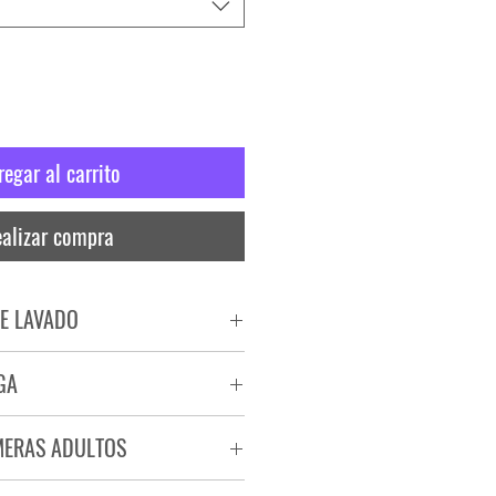
regar al carrito
alizar compra
E LAVADO
PADO
GA
RA
ega de 72 a 96 hs.
MERAS ADULTOS
a.