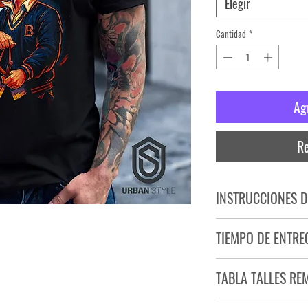
Elegir
Cantidad
*
Ag
Re
INSTRUCCIONES D
NO PLANCHAR ESTAM
TIEMPO DE ENTRE
NO UTILIZAR SECADO
Tiempo estimado de entr
TABLA TALLES RE
Producto bajo demand