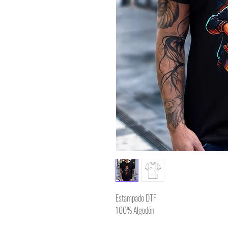
Estampado DTF
100% Algodón