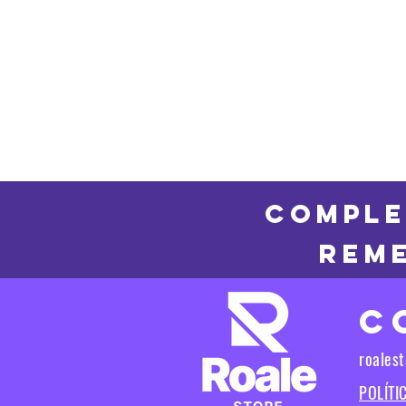
COMPLE
REME
C
roales
POLÍTI