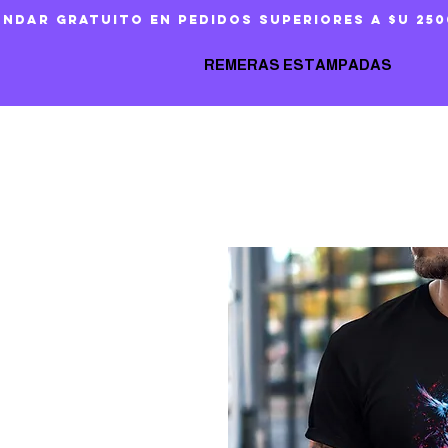
ándar gratuito en pedidos superiores a $U 250
REMERAS ESTAMPADAS