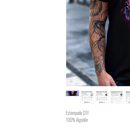
Estampado DTF
100% Algodón