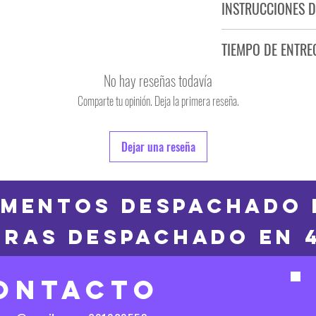
INSTRUCCIONES D
NO PLANCHAR ESTAM
TIEMPO DE ENTRE
NO UTILIZAR SECADO
No hay reseñas todavía
Tiempo estimado de entr
Producto bajo demand
Comparte tu opinión. Deja la primera reseña.
Dejar una reseña
MENTOS DESPACHADO 
RAS DESPACHADO en 
ONTACTO