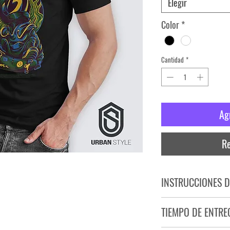
Elegir
Color
*
Cantidad
*
Ag
Re
INSTRUCCIONES D
NO PLANCHAR ESTAM
TIEMPO DE ENTRE
NO UTILIZAR SECADO