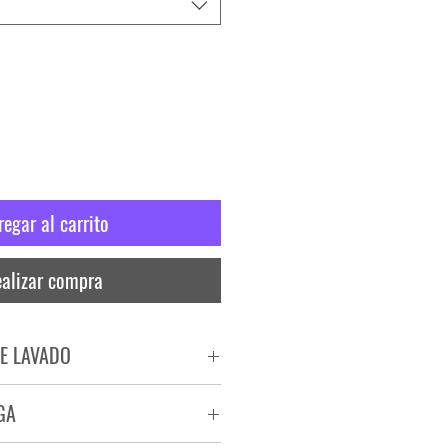
regar al carrito
alizar compra
E LAVADO
PADO
GA
RA