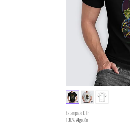
Estampado DTF
100% Algodón