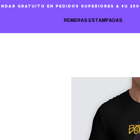
ándar gratuito en pedidos superiores a $U 250
REMERAS ESTAMPADAS