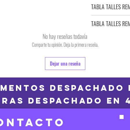
Tiempo estimado de entr
TABLA TALLES RE
Producto bajo demand
TABLA TALLES RE
TALLE
No hay reseñas todavía
S
Comparte tu opinión. Deja la primera reseña.
TALLE
M
6
Dejar una reseña
L
8
XL
10
MENTOS DESPACHADO 
2XL
RAS DESPACHADO en 
12
3XL
14
ONTACTO
16
Las medidas puedes t