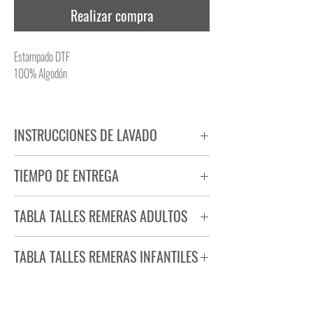
Realizar compra
Estampado DTF
100% Algodón
INSTRUCCIONES DE LAVADO
NO PLANCHAR ESTAMPADO
TIEMPO DE ENTREGA
NO UTILIZAR SECADORA
Tiempo estimado de entrega de 72 a 96 hs.
TABLA TALLES REMERAS ADULTOS
Producto bajo demanda.
TABLA TALLES REMERAS INFANTILES
TALLE
ANCHO
LARGO
S
44
71
TALLE
ANCHO
LARGO