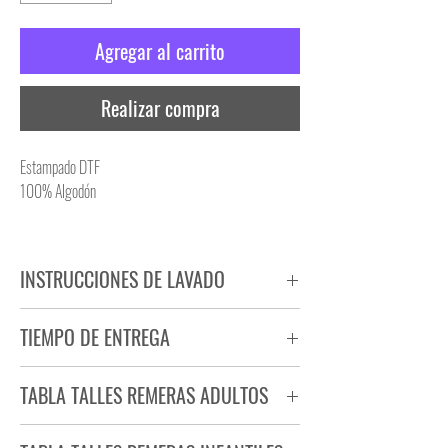
Agregar al carrito
Realizar compra
Estampado DTF
100% Algodón
INSTRUCCIONES DE LAVADO
NO PLANCHAR ESTAMPADO
TIEMPO DE ENTREGA
NO UTILIZAR SECADORA
Tiempo estimado de entrega de 72 a 96 hs.
TABLA TALLES REMERAS ADULTOS
Producto bajo demanda.