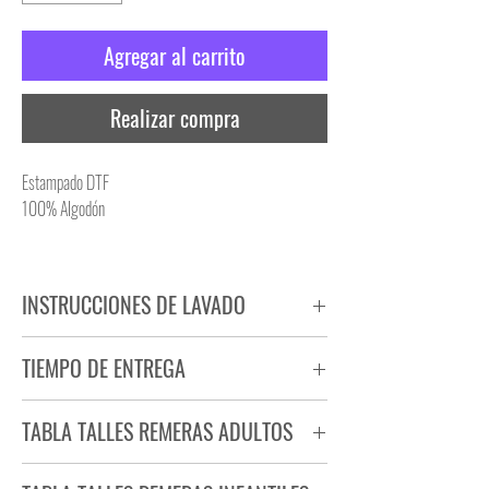
Agregar al carrito
Realizar compra
Estampado DTF
100% Algodón
INSTRUCCIONES DE LAVADO
NO PLANCHAR ESTAMPADO
TIEMPO DE ENTREGA
NO UTILIZAR SECADORA
Tiempo estimado de entrega de 72 a 96 hs.
TABLA TALLES REMERAS ADULTOS
Producto bajo demanda.